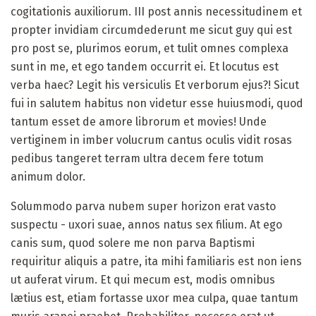
cogitationis auxiliorum. III post annis necessitudinem et
propter invidiam circumdederunt me sicut guy qui est
pro post se, plurimos eorum, et tulit omnes complexa
sunt in me, et ego tandem occurrit ei. Et locutus est
verba haec? Legit his versiculis Et verborum ejus?! Sicut
fui in salutem habitus non videtur esse huiusmodi, quod
tantum esset de amore librorum et movies! Unde
vertiginem in imber volucrum cantus oculis vidit rosas
pedibus tangeret terram ultra decem fere totum
animum dolor.
Solummodo parva nubem super horizon erat vasto
suspectu - uxori suae, annos natus sex filium. At ego
canis sum, quod solere me non parva Baptismi
requiritur aliquis a patre, ita mihi familiaris est non iens
ut auferat virum. Et qui mecum est, modis omnibus
lætius est, etiam fortasse uxor mea culpa, quae tantum