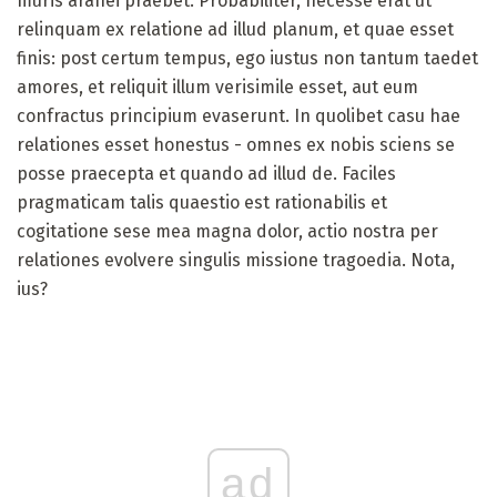
muris aranei praebet. Probabiliter, necesse erat ut
relinquam ex relatione ad illud planum, et quae esset
finis: post certum tempus, ego iustus non tantum taedet
amores, et reliquit illum verisimile esset, aut eum
confractus principium evaserunt. In quolibet casu hae
relationes esset honestus - omnes ex nobis sciens se
posse praecepta et quando ad illud de. Faciles
pragmaticam talis quaestio est rationabilis et
cogitatione sese mea magna dolor, actio nostra per
relationes evolvere singulis missione tragoedia. Nota,
ius?
ad