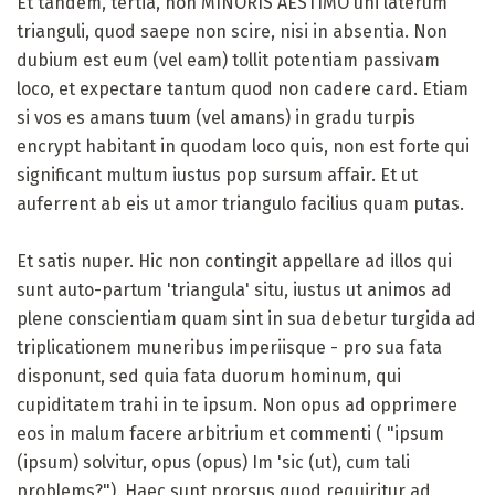
Et tandem, tertia, non MINORIS AESTIMO uni laterum
trianguli, quod saepe non scire, nisi in absentia. Non
dubium est eum (vel eam) tollit potentiam passivam
loco, et expectare tantum quod non cadere card. Etiam
si vos es amans tuum (vel amans) in gradu turpis
encrypt habitant in quodam loco quis, non est forte qui
significant multum iustus pop sursum affair. Et ut
auferrent ab eis ut amor triangulo facilius quam putas.
Et satis nuper. Hic non contingit appellare ad illos qui
sunt auto-partum 'triangula' situ, iustus ut animos ad
plene conscientiam quam sint in sua debetur turgida ad
triplicationem muneribus imperiisque - pro sua fata
disponunt, sed quia fata duorum hominum, qui
cupiditatem trahi in te ipsum. Non opus ad opprimere
eos in malum facere arbitrium et commenti ( "ipsum
(ipsum) solvitur, opus (opus) Im 'sic (ut), cum tali
problems?"). Haec sunt prorsus quod requiritur ad