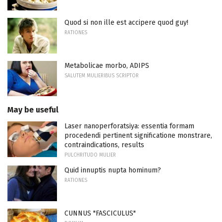
Quod si non ille est accipere quod guy!
RATIONES
Metabolicae morbo, ADIPS
SALUTEM MULIERIBUS SCRIPTOR
May be useful
Laser nanoperforatsiya: essentia formam
procedendi pertinent significatione monstrare,
contraindications, results
PULCHRITUDO MULIER
Quid innuptis nupta hominum?
RATIONES
CUNNUS "FASCICULUS"