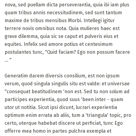
nova, sed puellam dicta perseverantia, quia ibi iam plus
quam tribus annis necessitudinem, sed sunt tantum
maxime de tribus mensibus Morbi. Intellegi igitur
terrere novis omnibus nota. Quia mulieres haec est
grave dilemma, quia sic se caput et pulveris eius et
equites. Infelix sed amore potius et centesimum
postulantes tunc, "Quid faciam? Ego non possum facere
... "
Generatim darem diversis consilium, est non ipsum
verum, quod singula singulis situ est valde: et universae
"consequat beatitudinem 'non est. Sed tu non solum ad
participes experientia, quod suus 'been inter - quam
utor ut notitia. Sicut ipsi dicunt, lucrari experientia
optimum enim errata ab aliis, tum a 'triangula' topic, pro
certo, uterque habebat discere ut perficiat, tunc Ego
offerre mea homo in partes pulchra exempla et